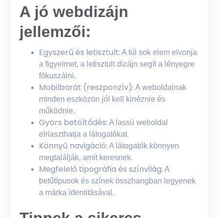
A jó webdizájn
jellemzői:
Egyszerű és letisztult:
A túl sok elem elvonja
a figyelmet, a letisztult dizájn segít a lényegre
fókuszálni.
Mobilbarát (reszponzív):
A weboldalnak
minden eszközön jól kell kinéznie és
működnie.
Gyors betöltődés:
A lassú weboldal
elriaszthatja a látogatókat.
Könnyű navigáció:
A látogatók könnyen
megtalálják, amit keresnek.
Megfelelő tipográfia és színvilág:
A
betűtípusok és színek összhangban legyenek
a márka identitásával.