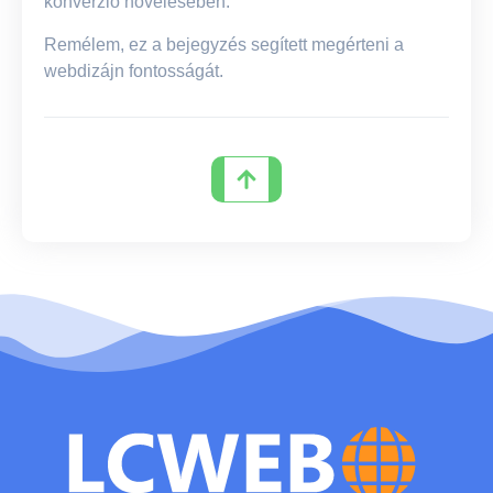
konverzió növelésében.
Remélem, ez a bejegyzés segített megérteni a
webdizájn fontosságát.