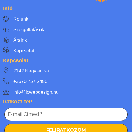
Infó
Rolunk
Szolgáltatások
Áraink
Kapcsolat
Kapcsolat
2142 Nagytarcsa
+3670 757 2490
info@lcwebdesign.hu
Iratkozz fel!